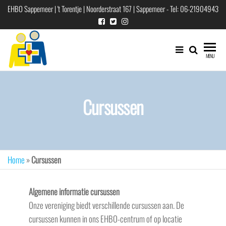
Ga
EHBO Sappemeer | 't Torentje | Noorderstraat 167 | Sappemeer - Tel: 06-21904943
naar
de
inhoud
EHBO
EHBO
MENU
vereniging
"Sappemeer"
voor
Hoogezand-
Cursussen
Sappemeer
e.o.
Home
»
Cursussen
Algemene informatie cursussen
Onze vereniging biedt verschillende cursussen aan. De
cursussen kunnen in ons EHBO-centrum of op locatie