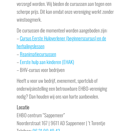
verzorgd worden. Wij bieden de cursussen aan tegen een
scherpe prijs. Dit kan omdat onze vereniging werkt zonder
winstoogmerk.
De cursussen die momenteel worden aangeboden zijn:
–
Cursus Eerste Hulpverlener (beginnerscursus) en de
herhalingslessen
–
Reanimatiecursussen
–
Eerste hulp aan kinderen (EHAK)
– BHV-cursus voor bedrijven
Heeft u voor uw bedrijf, evenement, sportclub of
onderwijsinstelling een betrouwbare EHBO-vereniging
nodig? Dan houden wij ons van harte aanbevolen.
Locatie
EHBO centrum “Sappemeer”
Noorderstraat 167 | 9611 AD Sappemeer | ’t Torentje
Telefoon:
06 21 90 49 43