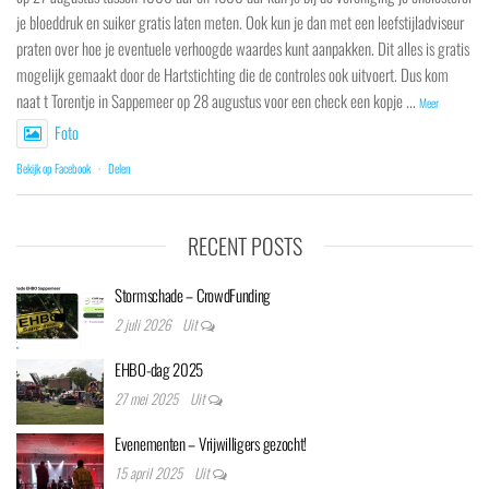
je bloeddruk en suiker gratis laten meten. Ook kun je dan met een leefstijladviseur
praten over hoe je eventuele verhoogde waardes kunt aanpakken. Dit alles is gratis
mogelijk gemaakt door de Hartstichting die de controles ook uitvoert. Dus kom
naat t Torentje in Sappemeer op 28 augustus voor een check een kopje
...
Meer
Foto
Bekijk op Facebook
·
Delen
RECENT POSTS
Stormschade – CrowdFunding
2 juli 2026
Uit
EHBO-dag 2025
27 mei 2025
Uit
Evenementen – Vrijwilligers gezocht!
15 april 2025
Uit