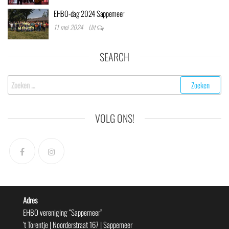
EHBO-dag 2024 Sappemeer
11 mei 2024
Uit
SEARCH
Zoeken
naar:
VOLG ONS!
Adres
EHBO vereniging “Sappemeer”
’t Torentje | Noorderstraat 167 | Sappemeer