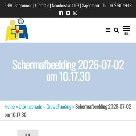
Ga
EHBO Sappemeer | 't Torentje | Noorderstraat 167 | Sappemeer - Tel: 06-21904943
naar
de
inhoud
EHBO
EHBO
MENU
vereniging
"Sappemeer"
voor
Hoogezand-
Scherm­afbeelding 2026-07-02
Sappemeer
e.o.
om 10.17.30
Home
»
Stormschade – CrowdFunding
»
Scherm­afbeelding 2026-07-02
om 10.17.30
JUL