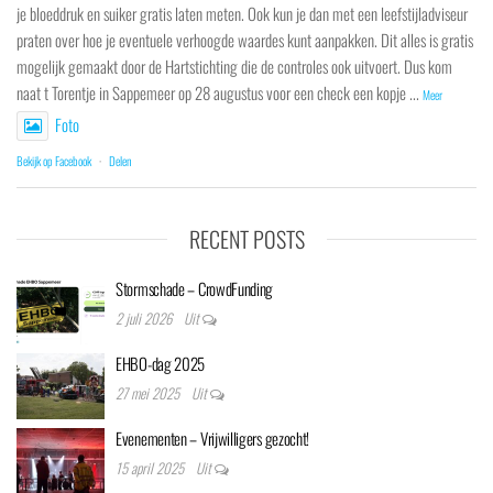
je bloeddruk en suiker gratis laten meten. Ook kun je dan met een leefstijladviseur
praten over hoe je eventuele verhoogde waardes kunt aanpakken. Dit alles is gratis
mogelijk gemaakt door de Hartstichting die de controles ook uitvoert. Dus kom
naat t Torentje in Sappemeer op 28 augustus voor een check een kopje
...
Meer
Foto
Bekijk op Facebook
·
Delen
RECENT POSTS
Stormschade – CrowdFunding
2 juli 2026
Uit
EHBO-dag 2025
27 mei 2025
Uit
Evenementen – Vrijwilligers gezocht!
15 april 2025
Uit