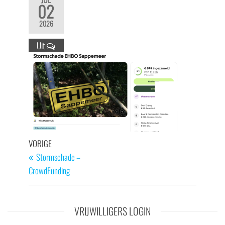
02
2026
Uit
Bericht
Vorig
VORIGE
navigatie
bericht
Stormschade –
CrowdFunding
VRIJWILLIGERS LOGIN