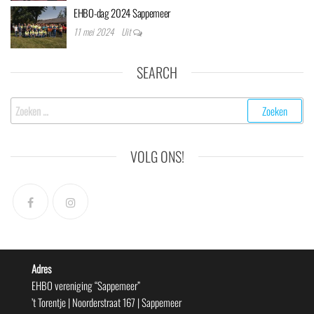
EHBO-dag 2024 Sappemeer
11 mei 2024
Uit
SEARCH
Zoeken
naar:
VOLG ONS!
Adres
EHBO vereniging “Sappemeer”
’t Torentje | Noorderstraat 167 | Sappemeer