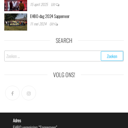
15 april 2025
Uit
EHBO-dag 2024 Sappemeer
11 mei 2024
Uit
SEARCH
Zoeken
naar:
VOLG ONS!
Adres
EHBO vereniging “Sappemeer”