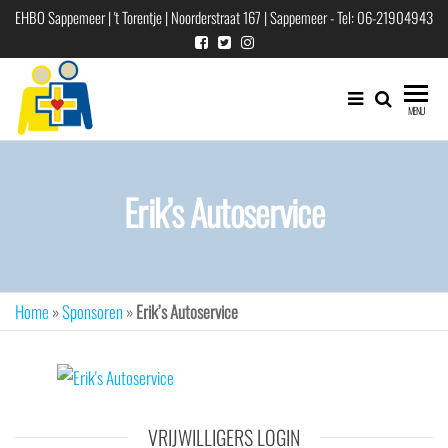
Ga
EHBO Sappemeer | 't Torentje | Noorderstraat 167 | Sappemeer - Tel: 06-21904943
naar
de
inhoud
EHBO
EHBO
MENU
vereniging
"Sappemeer"
voor
Hoogezand-
Erik’s Autoservice
Sappemeer
e.o.
Home
»
Sponsoren
»
Erik’s Autoservice
VRIJWILLIGERS LOGIN