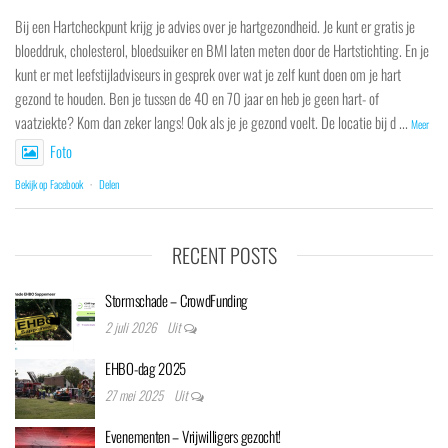
Bij een Hartcheckpunt krijg je advies over je hartgezondheid. Je kunt er gratis je
bloeddruk, cholesterol, bloedsuiker en BMI laten meten door de Hartstichting. En je
kunt er met leefstijladviseurs in gesprek over wat je zelf kunt doen om je hart
gezond te houden. Ben je tussen de 40 en 70 jaar en heb je geen hart- of
vaatziekte? Kom dan zeker langs! Ook als je je gezond voelt. De locatie bij d
...
Meer
Foto
Bekijk op Facebook
·
Delen
RECENT POSTS
Stormschade – CrowdFunding
2 juli 2026
Uit
EHBO-dag 2025
27 mei 2025
Uit
Evenementen – Vrijwilligers gezocht!