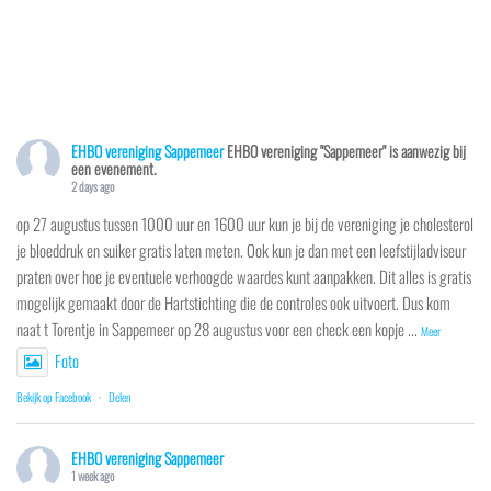
EHBO vereniging Sappemeer
EHBO vereniging "Sappemeer" is aanwezig bij
een evenement.
2 days ago
op 27 augustus tussen 1000 uur en 1600 uur kun je bij de vereniging je cholesterol
je bloeddruk en suiker gratis laten meten. Ook kun je dan met een leefstijladviseur
praten over hoe je eventuele verhoogde waardes kunt aanpakken. Dit alles is gratis
mogelijk gemaakt door de Hartstichting die de controles ook uitvoert. Dus kom
naat t Torentje in Sappemeer op 28 augustus voor een check een kopje
...
Meer
Foto
Bekijk op Facebook
·
Delen
EHBO vereniging Sappemeer
1 week ago