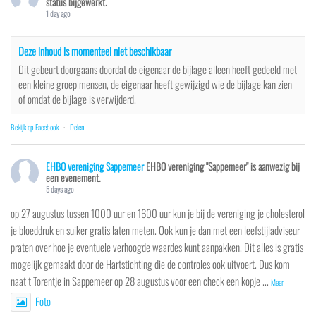
status bijgewerkt.
1 day ago
Deze inhoud is momenteel niet beschikbaar
Dit gebeurt doorgaans doordat de eigenaar de bijlage alleen heeft gedeeld met
een kleine groep mensen, de eigenaar heeft gewijzigd wie de bijlage kan zien
of omdat de bijlage is verwijderd.
Bekijk op Facebook
·
Delen
EHBO vereniging Sappemeer
EHBO vereniging "Sappemeer" is aanwezig bij
een evenement.
5 days ago
op 27 augustus tussen 1000 uur en 1600 uur kun je bij de vereniging je cholesterol
je bloeddruk en suiker gratis laten meten. Ook kun je dan met een leefstijladviseur
praten over hoe je eventuele verhoogde waardes kunt aanpakken. Dit alles is gratis
mogelijk gemaakt door de Hartstichting die de controles ook uitvoert. Dus kom
naat t Torentje in Sappemeer op 28 augustus voor een check een kopje
...
Meer
Foto