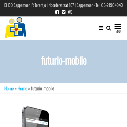
Ga
EHBO Sappemeer | 't Torentje | Noorderstraat 167 | Sappemeer - Tel: 06-21904943
naar
de
inhoud
EHBO
EHBO
MENU
vereniging
"Sappemeer"
voor
Hoogezand-
futurio-mobile
Sappemeer
e.o.
Home
»
Home
»
futurio-mobile