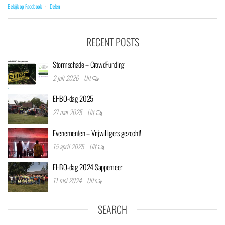
Bekijk op Facebook
·
Delen
RECENT POSTS
Stormschade – CrowdFunding
2 juli 2026
Uit
EHBO-dag 2025
27 mei 2025
Uit
Evenementen – Vrijwilligers gezocht!
15 april 2025
Uit
EHBO-dag 2024 Sappemeer
11 mei 2024
Uit
SEARCH