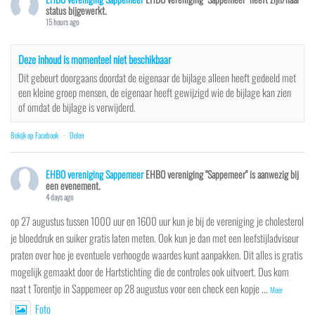
status bijgewerkt.
15 hours ago
Deze inhoud is momenteel niet beschikbaar
Dit gebeurt doorgaans doordat de eigenaar de bijlage alleen heeft gedeeld met
een kleine groep mensen, de eigenaar heeft gewijzigd wie de bijlage kan zien
of omdat de bijlage is verwijderd.
Bekijk op Facebook
·
Delen
EHBO vereniging Sappemeer
EHBO vereniging "Sappemeer" is aanwezig bij
een evenement.
4 days ago
op 27 augustus tussen 1000 uur en 1600 uur kun je bij de vereniging je cholesterol
je bloeddruk en suiker gratis laten meten. Ook kun je dan met een leefstijladviseur
praten over hoe je eventuele verhoogde waardes kunt aanpakken. Dit alles is gratis
mogelijk gemaakt door de Hartstichting die de controles ook uitvoert. Dus kom
naat t Torentje in Sappemeer op 28 augustus voor een check een kopje
...
Meer
Foto