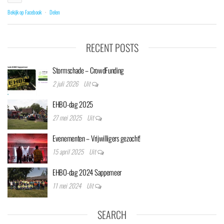
Bekijk op Facebook
·
Delen
RECENT POSTS
Stormschade – CrowdFunding
2 juli 2026
Uit
EHBO-dag 2025
27 mei 2025
Uit
Evenementen – Vrijwilligers gezocht!
15 april 2025
Uit
EHBO-dag 2024 Sappemeer
11 mei 2024
Uit
SEARCH