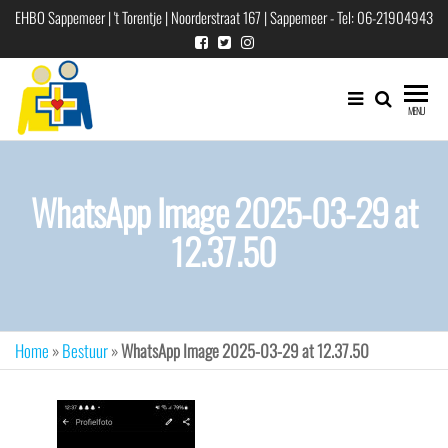
Ga
EHBO Sappemeer | 't Torentje | Noorderstraat 167 | Sappemeer - Tel: 06-21904943
naar
de
inhoud
EHBO
EHBO
MENU
vereniging
"Sappemeer"
voor
Hoogezand-
WhatsApp Image 2025-03-29 at
Sappemeer
e.o.
12.37.50
Home
»
Bestuur
»
WhatsApp Image 2025-03-29 at 12.37.50