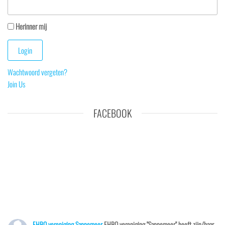
Herinner mij
Wachtwoord vergeten?
Join Us
FACEBOOK
EHBO vereniging Sappemeer
EHBO vereniging "Sappemeer" heeft zijn/haar