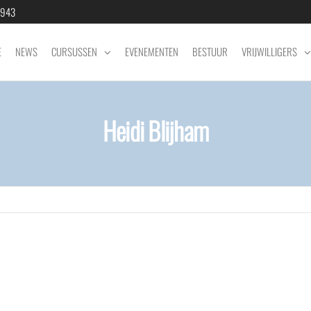
04943
E
NEWS
CURSUSSEN
EVENEMENTEN
BESTUUR
VRIJWILLIGERS
Heidi Blijham