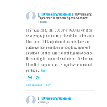
EHBO vereniging Sappemeer
EHBO vereniging
"Sappemeer" is aanwezig bij een evenement.
3 days ago
op 27 augustus tussen 1000 uur en 1600 uur kun je bij
de vereniging je cholesterol je bloeddruk en suiker gratis
laten meten. Ook kun je dan met een leefstijladviseur
praten over hoe je eventuele verhoogde waardes kunt
aanpakken. Dit alles is gratis mogelijk gemaakt door de
Hartstichting die de controles ook uitvoert. Dus kom naat
t Torentje in Sappemeer op 28 augustus voor een check
een kopje
...
Meer
Foto
Bekijk op Facebook
·
Delen
EHBO vereniging Sappemeer
2 weeks ago