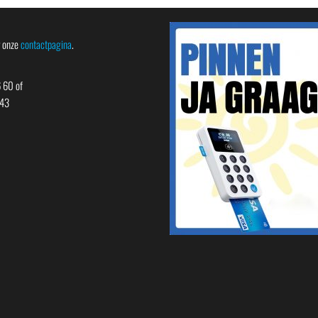
r onze
contactpagina
.
 60 of
 43