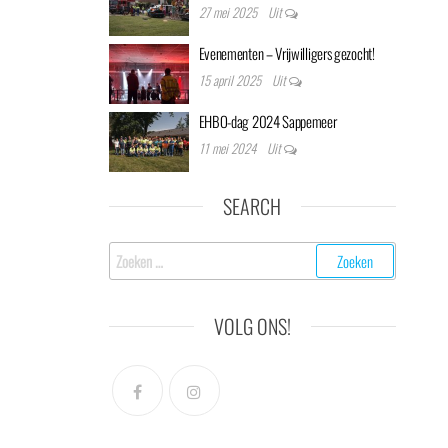
27 mei 2025
Uit
Evenementen – Vrijwilligers gezocht!
15 april 2025
Uit
EHBO-dag 2024 Sappemeer
11 mei 2024
Uit
SEARCH
Zoeken
naar:
VOLG ONS!