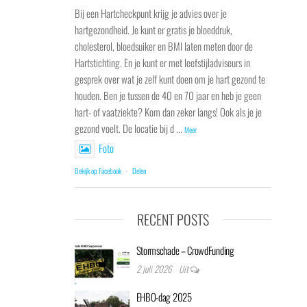
Bij een Hartcheckpunt krijg je advies over je
hartgezondheid. Je kunt er gratis je bloeddruk,
cholesterol, bloedsuiker en BMI laten meten door de
Hartstichting. En je kunt er met leefstijladviseurs in
gesprek over wat je zelf kunt doen om je hart gezond te
houden. Ben je tussen de 40 en 70 jaar en heb je geen
hart- of vaatziekte? Kom dan zeker langs! Ook als je je
gezond voelt. De locatie bij d
...
Meer
Foto
Bekijk op Facebook
·
Delen
RECENT POSTS
Stormschade – CrowdFunding
2 juli 2026
Uit
EHBO-dag 2025